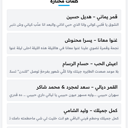
كلمات مختارة
قمر يماني – هديل حسين
الشوق يا قلبي كواني وانا الذي حبي اذاني والبعد انا عذّب كياني وش ذنبي انا حبي
غنوا معانا – يسرا محنوش
نجمة وقمرة تضوي علينا غنوا معانا في هالليلة هذه الليلة احلى ليلة غنوا معانا ها
اعيش الحب – حسام الرسام
بلا موعد صعدت الطايره جيتك وانا كلّي شعور بفرحةٍ توصل “للندن” تسكن بق
القمر ديالي – سعد لمجرد & محمد شاكر
سهران حبيبي ….وايه مسهر عيون حبيبي يا ليالي داري حبيبي … ده قدري وده ونصي
كمل جميلك – وليد الشامي
كمل جميلك وحطم فيني الباقي هو انت خليت لي شي ماحطمته دامك تلذذ لتعذي