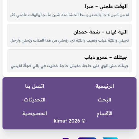
الوقت علمني – ميرا
اه من شين لا جا بالصدر وسط الحشا منه شين ما نجا والوقت علمني كثير بكل هو
النية غياب – شمة حمدان
تجيني والنيّة غياب وتغيب والنيّة ترد ريّحني من هذا العذاب ريّحني وارحل للأب
جيتلك – عمرو دياب
جيتلَك مش ناوي على حاجة، مفيش حاجة خطرت في بالي فجأة لقيتني قدام عيونك
الرئيسية
اتصل بنا
البحث
التحديثات
الأقسام
الخصوصية
© 2026 klmat