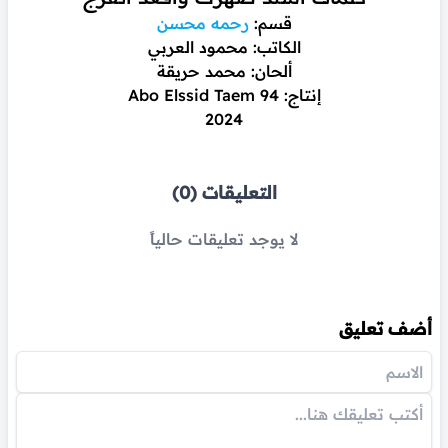
قسم:
رحمه محسن
الكاتب: محمود العربي
ألحان: محمد حريقة
إنتاج: Abo Elssid Taem 94
2024
التعليقات (0)
لا يوجد تعليقات حالياً
أضف تعليق