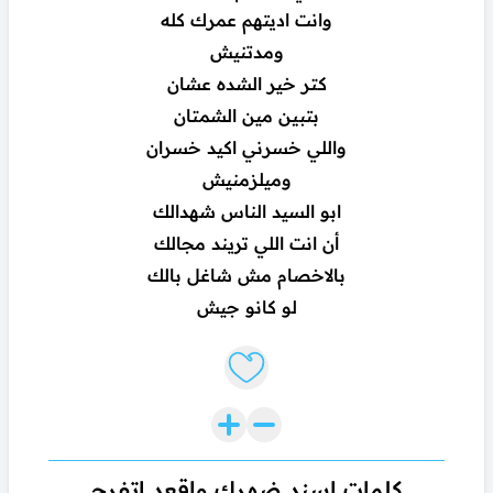
وانت اديتهم عمرك كله
ومدتنيش
كتر خير الشده عشان
بتبين مين الشمتان
واللي خسرني اكيد خسران
وميلزمنيش
ابو السيد الناس شهدالك
أن انت اللي تريند مجالك
بالاخصام مش شاغل بالك
لو كانو جيش
Like lyrics
كلمات اسند ضهرك واقعد اتفرج