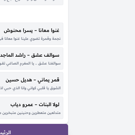
غنوا معانا – يسرا محنوش
نجمة وقمرة تضوي علينا غنوا معانا في ها
سوالف عشق – راشد الماجد
سوالـفنا عشق .. يا المغرم الصاغي تقــول ال
قمر يماني – هديل حسين
الشوق يا قلبي كواني وانا الذي حبي اذان
لولا البنات – عمرو دياب
متدلعين متعطرين وحنينين متبخرين متدلعي
الرئي