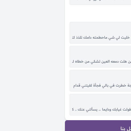
لليلة
ليت لي شي ماحطمته دامك تلذذ لتعذيبي ولاحراقي وش يمنعك والقسى منك تعلمته 
بَدوه عـلى وعــد اللقـا لو مـوعــدك لاغي كـأن النبض مُهْــرٍ مــا وقـف عَــدوه فـلا شـاح البص
لت دمعه العين تشكي من خطاه لي حبيب كل مابعدت عن عينه حليت وكل ماقربت منه 
تسهرني ليالي ما انساه انا لا سامحه الله زماني للبعد والفرقة رماني والوقت دايم هو ان
طرت في بالي فجأة لقيتني قدام عيونك، أنا بقول نرجع يا غالي وجيتلَك مش ناوي ع
بنات كان بار الورد يا ولا في الدكانات غزل البنات يا ولا، طعم البنات الفل طالل يا ولا 
 طولت غيابك ودايما … يسألني عنك .. كان ناسي احساسو …وحبك رجع احساسو كان 
 بنا