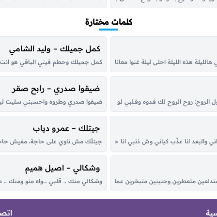
كلمات مختارة
كمل جميلك – وليد الشامي
لليلة هذه الليلة احلى ليلة غنوا معانا هالليلة احلى ليلة هذه الليلة غنوا معانا في ها
كمل جميلك وحطم فيني الباقي هو انت خ
ضيقوا صدري – رابح صقر
روح: روح الروح لك فـدوه وقــلبي لـو شكــا مـن حــبك الطاغي تلــوّم في العَــرَب من حَـضْره و
ضيقوا صدري وطروه واحسبني سليت لين ه
جيتلك – عمرو دياب
ي والبعد انا عذّب كياني وش ذنبي انا حبيت أنا قمر يماني هو نور عيني هو اماني ذكراه 
جيتلَك مش ناوي على حاجة، مفيش حاجة خ
وشكالي – اصيل هميم
ن متعطرين وحنينين متبخرين عملوا الحرير يا ولا، شبه البنات لولا البنات يا ولا لولا ال
وشكالي منك .. قلبي …واه منو ومنك ..
سية
اتصل