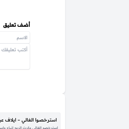
أضف تعليق
استرخصوا الغالي – ايلاف عبد
استرخصو الغالى وكرت الربح انباع واست