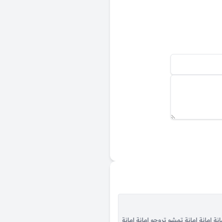
ى الرامينى فى زله مانحنا لسه بخير ما زبلت الفله استر على الزى ديل واتحمل الاوجاع
 امانة امانة امانة تمشو تروحو امانة امانة امانة انجبرنا جبر بيها راهنا وشلنا ليها ند