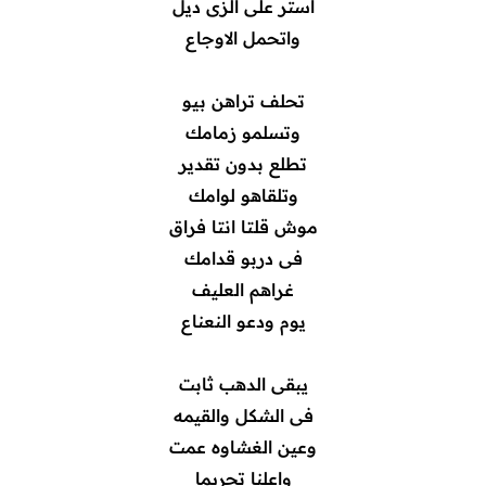
استر على الزى ديل
واتحمل الاوجاع
تحلف تراهن بيو
وتسلمو زمامك
تطلع بدون تقدير
وتلقاهو لوامك
موش قلتا انتا فراق
فى دربو قدامك
غراهم العليف
يوم ودعو النعناع
يبقى الدهب ثابت
فى الشكل والقيمه
وعين الغشاوه عمت
واعلنا تحريما