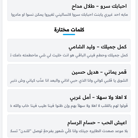
احبابك سرو – طلال مداح
مابه احد غيري يابنت احبابك سروا لاتساليني تغيروا يمكن نسوا او مادروا ياحل
كلمات مختارة
كمل جميلك – وليد الشامي
كمل جميلك وحطم فيني الباقي هو انت خليت لي شي ماحطمته دامك تلذذ لتعذي
قمر يماني – هديل حسين
الشوق يا قلبي كواني وانا الذي حبي اذاني والبعد انا عذّب كياني وش ذنبي انا حبي
لا اهلا ولا سهلا – أمل غربي
قولوا لهم بالقلب لا اهلا ولا سهلاً بهم وإن ظنوا فينا طيب فينا خاب والله ظنهم
اعيش الحب – حسام الرسام
بلا موعد صعدت الطايره جيتك وانا كلّي شعور بفرحةٍ توصل “للندن” تسكن بق