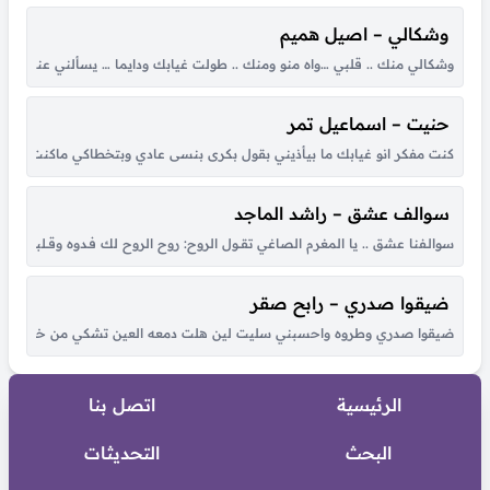
وشكالي – اصيل هميم
وشكالي منك .. قلبي …واه منو ومنك .. طولت غيابك ودايما … يسألني عنك .
حنيت – اسماعيل تمر
كنت مفكر انو غيابك ما بيأذيني بقول بكرى بنسى عادي وبتخطاكي ماكنت عارف ان
سوالف عشق – راشد الماجد
سوالـفنا عشق .. يا المغرم الصاغي تقــول الروح: روح الروح لك فـدوه وقــلبي لـو شكــا مـ
ضيقوا صدري – رابح صقر
ضيقوا صدري وطروه واحسبني سليت لين هلت دمعه العين تشكي من خطاه لي حبي
الرئيسية
اتصل بنا
البحث
التحديثات