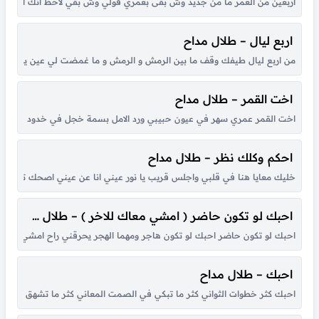
اربعين من العمر ما من جديد وش بقى بعمري قولي وش بقي لاحظ انك انت متهني
اربع ليال – طلال مداح
من اربع ليال طيفك وقف ما بين الرمش و الرمش و ما غمضت لي عين يا ابن الح
اخت القمر – طلال مداح
اخت القمر عمري سهر في عيون حبيبي ورد الامل بسمة خجل في خدود حبيبي موال
احكم وكلك نظر – طلال مداح
خليك معايا هنا في قلبي واجلس قريب يا نور عيني انا عن عيني اصحك تغيب اهو
احبك لو تكون حاضر ( امشي معاك للاخر ) – طلال مداح
احبك لو تكون حاضر احبك لو تكون هاجر ومهما الهجر يحرقني راح امشي معاك
احبك – طلال مداح
احبك كثر خطوات الثواني كثر ما تبكي في الصمت المعاني كثر ما تشهق امواج ال