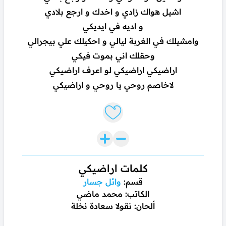
اشيل هواك زادي و اخدك و ارجع بلادي
و اديه في ايديكي
وامشيلك في الغربة ليالي و احكيلك علي بيجرالي
وحقلك اني بموت فيكي
اراضيكي اراضيكي لو اعرف اراضيكي
لاخاصم روحي يا روحي و اراضيكي
Like lyrics
كلمات اراضيكي
قسم:
وائل جسار
الكاتب: محمد ماضي
ألحان: نقولا سعادة نخلة