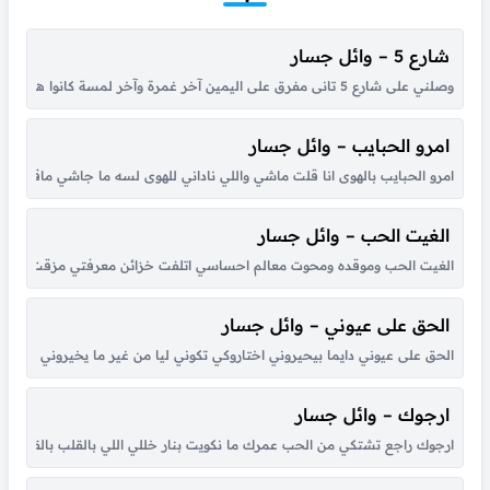
شارع 5 – وائل جسار
وصلني على شارع 5 تانى مفرق على اليمين آخر غمرة وآخر لمسة كانوا هون من سبع سنين وصلني على شارع خمسه تانى مفرق على اليمين آخر غمرة وآخر لمسة كانوا هون من سبع سنين يا سنين قوليلي وديتي حبيب عمري لوين يا...
امرو الحبايب – وائل جسار
امرو الحبايب بالهوى انا قلت ماشي واللي ناداني للهوى لسه ما جاشي ماقدرش 
الغيت الحب – وائل جسار
الغيت الحب وموقده ومحوت معالم احساسي اتلفت خزائن معرفتي مزقت شعائر كر
الحق على عيوني – وائل جسار
الحق على عيوني دايما بيحيروني اختاروكي تكوني ليا من غير ما يخيروني انا ق
ارجوك – وائل جسار
ارجوك راجع تشتكي من الحب عمرك ما نكويت بنار خللي اللي بالقلب بالقلب وان