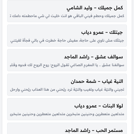
كمل جميلك – وليد الشامي
كمل جميلك وحطم فيني الباقي هو انت خليت لي شي ماحطمته دامك تلذذ لتعذي
جيتلك – عمرو دياب
جيتلَك مش ناوي على حاجة، مفيش حاجة خطرت في بالي فجأة لقيتني قدام عيونك
سوالف عشق – راشد الماجد
سوالـفنا عشق .. يا المغرم الصاغي تقــول الروح: روح الروح لك فـدوه وقــلبي لـو شكــا مـ
النية غياب – شمة حمدان
تجيني والنيّة غياب وتغيب والنيّة ترد ريّحني من هذا العذاب ريّحني وارحل للأب
لولا البنات – عمرو دياب
متدلعين متعطرين وحنينين متبخرين متدلعين متعطرين وحنينين متبخرين عملوا الحرير ي
مستمر الحب – راشد الماجد