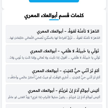
كلمات قسم أبوالعلاء المعري
الدّهرُ لا تأمَنُهُ لَقوَةٌ، – أبوالعلاء المعري
الدّهرُ لا تأمَنُهُ لَقوَةٌ، … تَزُقُّ أفراخاً لها بالسُّلَيّ تُضحي الثّعالي خائِفاتٍ لها، … وت
تَوَلّي يا خَبيثَةُ، لا هَلُمّي، – أبوالعلاء المعري
تَوَلّي يا خَبيثَةُ، لا هَلُمّي، … أقولُ، إذا نأيت، ولا تَعالي وإمّا كُنتِ يا نُوَبي وَلاءً، … فإن
ألمْ تَرَ أنّني حيٌّ كَمَيْتٍ، – أبوالعلاء المعري
ألمْ تَرَ أنّني حيٌّ كَمَيْتٍ، … أُداري الوَقَتَ، أو مَيتٌ كحَيِّ أُحاذِرُ عالَمي وأخافُ مِن
أليَسَ أبوكُمْ آدَمٌ إنْ عُزيتُمُ – أبوالعلاء المعري
أليَسَ أبوكُمْ آدَمٌ إنْ عُزيتُمُ … يكونُ سَليلاً للتّرابِ إذا عُزِي؟ يَوَدُّ الفتى لو عاشَ، آ