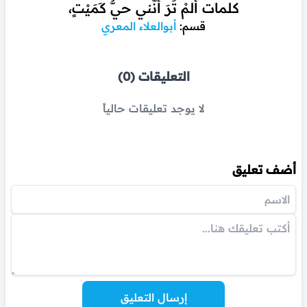
كلمات ألمْ تَرَ أنّني حيٌّ كَمَيْتٍ،
قسم:
أبوالعلاء المعري
التعليقات (0)
لا يوجد تعليقات حالياً
أضف تعليق
إرسال التعليق