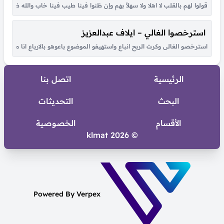
قولوا لهم بالقلب لا اهلا ولا سهلاً بهم وإن ظنوا فينا طيب فينا خاب والله ظنهم
استرخصوا الغالي – ايلاف عبدالعزيز
استرخصو الغالى وكرت الربح انباع واستهيفو الموضوع باعوهو بالارباع انا مالى ب
الرئيسية
اتصل بنا
البحث
التحديثات
الأقسام
الخصوصية
© 2026 klmat
Powered By Verpex