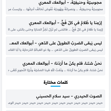
مجوسِيّةٌ وحنيفِيّةٌ، – أبوالعلاء المعري
مجوسِيّةٌ وحنيفِيّةٌ، … ونصرانَةٌ ويَهُودِيّهْ نُفُوسٌ تَخالَفُ أديانُها، … وليَستْ من ال
إرْمِنا يا ظَلامُ في كلّ فَجٍّ، – أبوالعلاء المعري
إرْمِنا يا ظَلامُ في كلّ فَجٍّ، … فالمُنى لم تَزَلْ تَجُرُّ المَنايَا وحَنى بائسٌ، على القُربِ
ليس يَبقى الضربُ الطويلُ على الدّهرِ، – أبوالعلاء المعري
ليس يَبقى الضربُ الطويلُ على الدّهرِ، … ولا ذو العَبالَةِ الدّرحايَهْ يا أبا القاسمِ، الوَز
نحنُ شئنا، فلم يكنْ ما أرَدْنا؛ – أبوالعلاء المعري
نحنُ شئنا، فلم يكنْ ما أرَدْنا؛ … وتَمّتْ للَّهِ فينا المَشيّهْ وثُرَيّا النّجومِ تَلقَى حِ
كلمات مختارة
الصوت الحيدري – سيد سلام الحسيني
حيدر حيدر حيدر حيدر حيدر حيدر حيدر حيدر حيدر حيدر حيدر حيدر الوعد الصادق