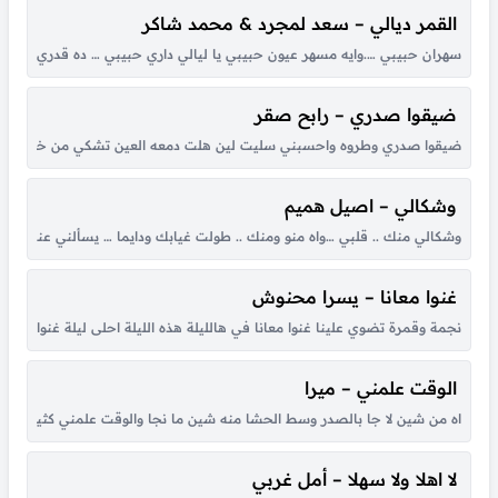
القمر ديالي – سعد لمجرد & محمد شاكر
سهران حبيبي ….وايه مسهر عيون حبيبي يا ليالي داري حبيبي … ده قدري وده ونصي
ضيقوا صدري – رابح صقر
ضيقوا صدري وطروه واحسبني سليت لين هلت دمعه العين تشكي من خطاه لي حبي
وشكالي – اصيل هميم
وشكالي منك .. قلبي …واه منو ومنك .. طولت غيابك ودايما … يسألني عنك .
غنوا معانا – يسرا محنوش
نجمة وقمرة تضوي علينا غنوا معانا في هالليلة هذه الليلة احلى ليلة غنوا معانا ها
الوقت علمني – ميرا
اه من شين لا جا بالصدر وسط الحشا منه شين ما نجا والوقت علمني كثير بكل هو
لا اهلا ولا سهلا – أمل غربي