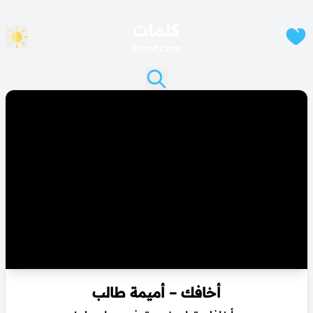
كلمات
klmat.com
أخافك – أميمة طالب