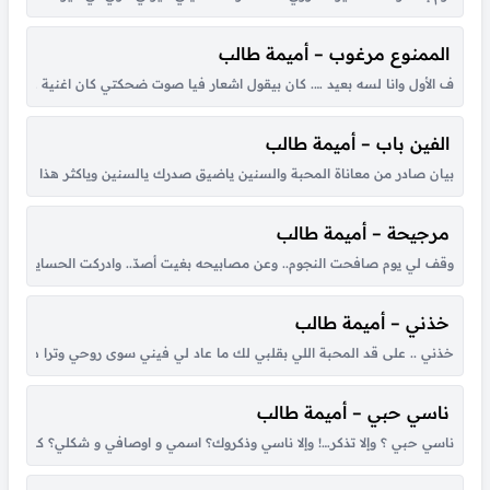
الممنوع مرغوب – أميمة طالب
ف الأول وانا لسه بعيد …. كان بيقول اشعار فيا صوت ضحكتي كان اغنية … واللي 
الفين باب – أميمة طالب
بيان صادر من معاناة المحبة والسنين ياضيق صدرك يالسنين وياكثر هذا الغياب
مرجيحة – أميمة طالب
وقف لي يوم صافحت النجوم.. وعن مصابيحه بغيت أصدّ.. وادركت الحسايف ايش سو
خذني – أميمة طالب
خذني .. على قد المحبة اللي بقلبي لك ما عاد لي فيني سوى روحي وترا هي ل
ناسي حبي – أميمة طالب
ناسي حبي ؟ وإلا تذكر…! وإلا ناسي وذكروك؟ اسمي و اوصافي و شكلي؟ كانهم عن