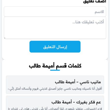
أضف تعليق
إرسال التعليق
كلمات قسم أميمة طالب
مانيب ناسي – أميمة طالب
أقول أنا ناسيك ومانيب ناسي جايز أصدق كذبتي فيوم وأنساك أمثل إنِّي ما 
عم فكر بغيرك – أميمة طالب
لازم إخسرك…. متغيّر شعوري لمّا أغمرك… أنا يلّي غيّرني هوّي لي غيّرك خيفان