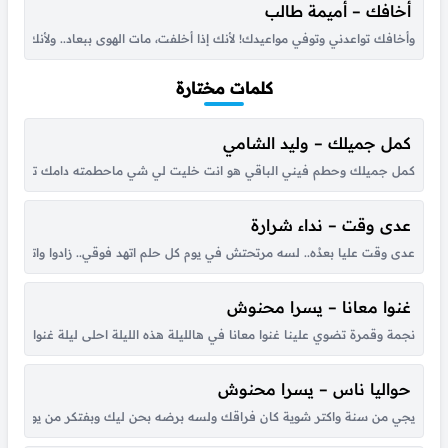
أخافك – أميمة طالب
وأخافك تواعدني وتوفي مواعيدك! لأنك إذا أخلفت، مات الهوى ببعاد.. ولأنك إذا وا
كلمات مختارة
كمل جميلك – وليد الشامي
كمل جميلك وحطم فيني الباقي هو انت خليت لي شي ماحطمته دامك تلذذ لتعذي
عدى وقت – نداء شرارة
عدى وقت عليا بعدُه.. لسه مرتحتش في يوم كل حلم اتهد فوقي.. زادوا واتكاترو
غنوا معانا – يسرا محنوش
نجمة وقمرة تضوي علينا غنوا معانا في هالليلة هذه الليلة احلى ليلة غنوا معانا ها
حواليا ناس – يسرا محنوش
يجي من سنة واكتر شوية كان فراقك ولسه برضه بحن ليك وبفتكر من يوم لقانا 