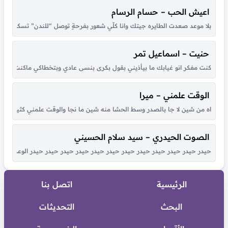
اعيش الحب – حسام الرسام
بلا موعد صعدت الطايره جيتك وانا كلّي شعور بفرحةٍ توصل “للندن” تسكن بق
حنيت – اسماعيل تمر
كنت مفكر انو غيابك ما بيأذيني بقول بكرى بنسى عادي وبتخطاكي ماكنت عارف ان
الوقت علمني – ميرا
اه من شين لا جا بالصدر وسط الحشا منه شين ما نجا والوقت علمني كثير بكل هو
الصوت الحيدري – سيد سلام الحسيني
حيدر حيدر حيدر حيدر حيدر حيدر حيدر حيدر حيدر حيدر حيدر حيدر الوعد الصادق
الرئيسية
اتصل بنا
البحث
التحديثات