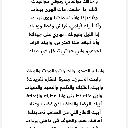
وأخافك تواعدني وتوفي مواعيدك!
لأنك إذا أخلفت، مات الهوى ببعاد..
ولأنك إذا وافيت، مات الهوى بيدك!
وأنا أبيك لأيامي، فراش وغطا ووساد..
إذا الليل بعيونك.. نهاري على جيدك!
وأنا آبيك، مينا لاغترابي، وابيك الزاد..
لجوعي، وابي حريتي تدخل في قيدك!
وابيك، الصدى والصوت والموت والميلاد..
وابيك الجنون.. وغنوة العقل، تغريدك!
وابيك، الشَّبَك والطُعم والصيد والصياد..
وابي منك تطلبني وانا أعطيك وآزيدك!.
أبيك الرضا واللطف لكن غضب وعناد..
أبيك الإطار اللي من الصعب تحديدك!
أخافك، نعم، والخوف في داخلي يزداد..