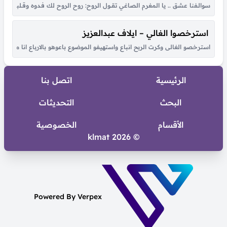
سوالـفنا عشق .. يا المغرم الصاغي تقــول الروح: روح الروح لك فـدوه وقــلبي لـو شكــا مـ
استرخصوا الغالي – ايلاف عبدالعزيز
استرخصو الغالى وكرت الربح انباع واستهيفو الموضوع باعوهو بالارباع انا مالى ب
الرئيسية
اتصل بنا
البحث
التحديثات
الأقسام
الخصوصية
© 2026 klmat
Powered By Verpex