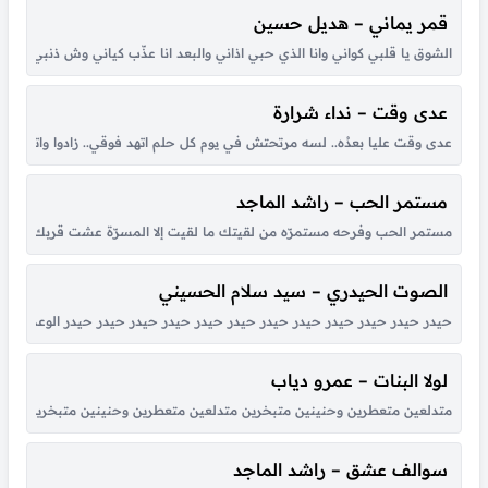
قمر يماني – هديل حسين
الشوق يا قلبي كواني وانا الذي حبي اذاني والبعد انا عذّب كياني وش ذنبي انا حبي
عدى وقت – نداء شرارة
عدى وقت عليا بعدُه.. لسه مرتحتش في يوم كل حلم اتهد فوقي.. زادوا واتكاترو
مستمر الحب – راشد الماجد
مستمر الحب وفرحه مستمرّه من لقيتك ما لقيت إلا المسرّة عشت قربك أحلى أي
الصوت الحيدري – سيد سلام الحسيني
حيدر حيدر حيدر حيدر حيدر حيدر حيدر حيدر حيدر حيدر حيدر حيدر الوعد الصادق
لولا البنات – عمرو دياب
متدلعين متعطرين وحنينين متبخرين متدلعين متعطرين وحنينين متبخرين عملوا الحرير ي
سوالف عشق – راشد الماجد