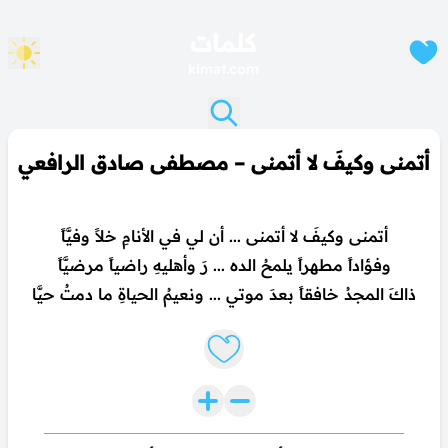
كلمات
klmat.com
أتمنى وكيفَ لا أتمنى – مصطفى صادق الرافعي
أتمنى وكيفَ لا أتمنى ... أن لي في الأنامِ خلاً وفيَّاً
وفؤاداً مطهراً يلمحُ الده ... رَ وأهليهِ راضياً مرضيَّاً
ذاكَ المجدُ خافقاً بعدَ موتي ... ونعيمُ الحياةِ ما دمتُ حيَّا
Like lyrics