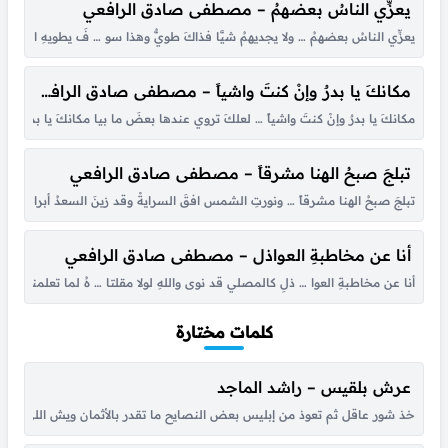
يعزِّي الناسُ بعضهمُ – مصطفى صادق الرافعي
يعزِّي الناسُ بعضهمُ … ولا يجديهمُ شيَّا فذاكَ طويٌّ وهذا سو … فَ يطويهِ الردى طيَّا
مكانكَ يا بدرٌ وإنْ كنتَ واشياً – مصطفى صادق الرافعي
مكانكَ يا بدرٌ وإنْ كنتَ واشياً … لعلكَ تروي عندها بعضَ ما بيا مكانكَ يا بدرٌ لأ
تبلجَ صبحُ الهنا مشرقاً – مصطفى صادق الرافعي
تبلجَ صبحُ الهنا مشرقاً … ونورتِ الشمس افقَ السرايةْ وقد زينَ السعدُ أبراجَها … ع
أنا عن مخاطبةِ العواذل – مصطفى صادق الرافعي
أنا عن مخاطبةِ العوا … ذلِ كالمصلي قد نوى واللهِ لولا مقلتا … هُ لما تعلمنا الج
كلمات مختارة
عرش بلقيس – راشد الماجد
خذ شور عاقل ثم تعوذ من إبليس بعض النصايح ما تقدر بالأثمان ويش اللي جا