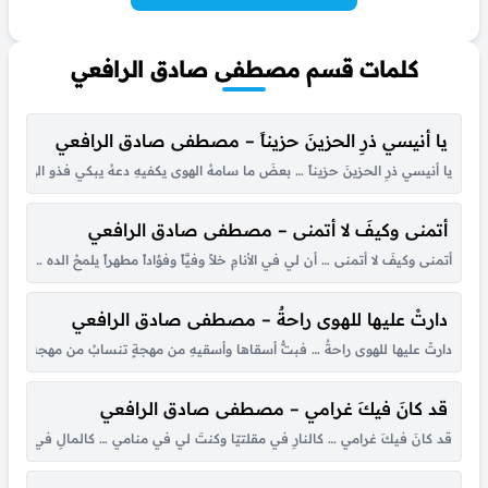
كلمات قسم مصطفى صادق الرافعي
يا أنيسي ذرِ الحزينَ حزيناً – مصطفى صادق الرافعي
يا أنيسي ذرِ الحزينَ حزيناً … بعضَ ما سامهُ الهوى يكفيهِ دعهُ يبكي فذو الهمومِ ج
أتمنى وكيفَ لا أتمنى – مصطفى صادق الرافعي
أتمنى وكيفَ لا أتمنى … أن لي في الأنامِ خلاً وفيَّاً وفؤاداً مطهراً يلمحُ الده … رَ وأهل
دارتْ عليها للهوى راحةٌ – مصطفى صادق الرافعي
دارتْ عليها للهوى راحةٌ … فبتُّ أسقاها وأسقيهِ من مهجةٍ تنسابُ من مهجةٍ … آخذها
قد كانَ فيكَ غرامي – مصطفى صادق الرافعي
قد كانَ فيكَ غرامي … كالنارِ في مقلتيّا وكنتَ لي في منامي … كالمالِ في راحيّا 